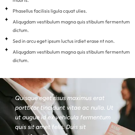
mauris.
Phasellus facilisis ligula cquat ulies.
Aliqugdam vestibulum magna quis stibulum fermentum
dictum.
Sed in arcu eget ipsum luctus irdiet erase nt non.
Aliqugdam vestibulum magna quis stibulum fermentum
dictum.
Quisque eget risus maximus erat
porttitor tincidunt vitae ac nulla. Ut
ut augue id ex vehicula fermentum
quis sit amet felis. Duis sit