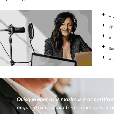
Vi
Pha
Al
Sed
Al
Quisque eget risus maximus erat porttitor 
augue id ex vehicula fermentum quis sit a