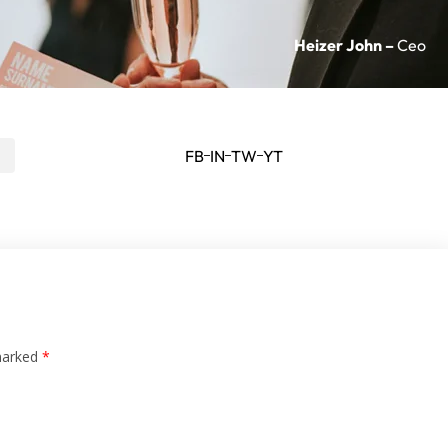
Heizer John –
Ceo
o
FB
IN
TW
YT
 marked
*