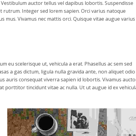
Vestibulum auctor tellus vel dapibus lobortis. Suspendisse
lit rutrum. Integer sed lorem sapien. Orci varius natoque
us mus. Vivamus nec mattis orci. Quisque vitae augue varius
rum eu scelerisque ut, vehicula a erat. Phasellus ac sem sed
sas a gas dictum, ligula nulla gravida ante, non aliquet odio
isus auris consequat viverra sapien id lobortis. Vivamus aucto
t porttitor tincidunt vitae ac nulla. Ut ut augue id ex vehicul