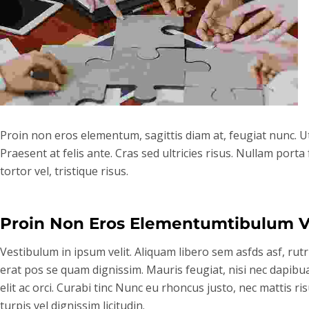
Proin non eros elementum, sagittis diam at, feugiat nunc. Ut
Praesent at felis ante. Cras sed ultricies risus. Nullam por
tortor vel, tristique risus.
Proin Non Eros Elementumtibulum Ve
Vestibulum in ipsum velit. Aliquam libero sem asfds asf, rut
erat pos se quam dignissim. Mauris feugiat, nisi nec dapibua
elit ac orci. Curabi tinc Nunc eu rhoncus justo, nec mattis r
turpis vel dignissim licitudin.