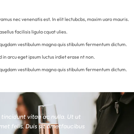
vamus nec venenatis est. In elit lectubcbs, maxim uaro mauris.
sellus facilisis ligula cquat ulies.
iqugdam vestibulum magna quis stibulum fermentum dictum.
 in arcu eget ipsum luctus irdiet erase nt non.
iqugdam vestibulum magna quis stibulum fermentum dictum.
tincidunt vitae ac nulla. Ut ut
met felis. Duis sit ametfaucibus